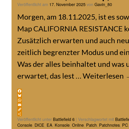
Veröffentlicht am
17. November 2025
von
Gavin_80
Morgen, am 18.11.2025, ist es sow
Map CALIFORNIA RESISTANCE ko
Zusätzlich erwarten und auch neu
zeitlich begrenzter Modus und ein
Was der alles beinhaltet und was 
erwartet, das lest …
Weiterlesen
Facebook
Bluesky
WhatsApp
Email
Copy
Link
Teilen
Veröffentlicht unter
Battlefield 6
|
Verschlagwortet mit
Battlefi
Console
,
DICE
,
EA
,
Konsole
,
Online
,
Patch
,
Patchnotes
,
PC