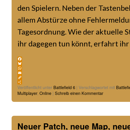
den Spielern. Neben der Tastenbe
allem Abstürze ohne Fehlermeldu
Tagesordnung. Wie der aktuelle S
ihr dagegen tun könnt, erfahrt ihr
Facebook
Bluesky
WhatsApp
Email
Copy
Link
Teilen
Veröffentlicht unter
Battlefield 6
|
Verschlagwortet mit
Battlefi
Multiplayer
,
Online
|
Schreib einen Kommentar
Neuer Patch, neue Map, neu