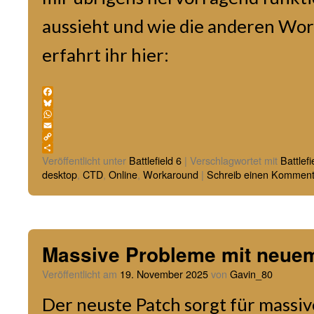
aussieht und wie die anderen Wor
erfahrt ihr hier:
Facebook
Bluesky
WhatsApp
Email
Copy
Link
Teilen
Veröffentlicht unter
Battlefield 6
|
Verschlagwortet mit
Battlefi
desktop
,
CTD
,
Online
,
Workaround
|
Schreib einen Komment
Massive Probleme mit neue
Veröffentlicht am
19. November 2025
von
Gavin_80
Der neuste Patch sorgt für massi