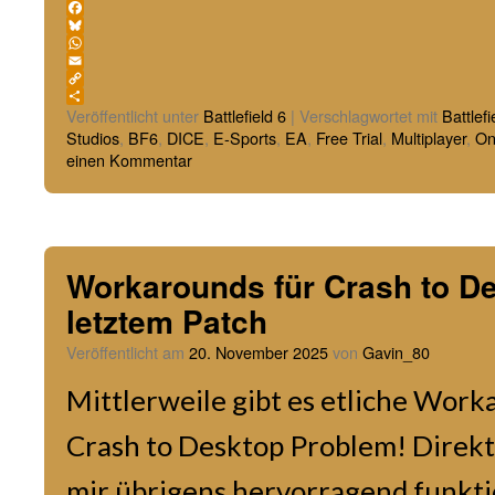
Facebook
Bluesky
WhatsApp
Email
Copy
Link
Teilen
Veröffentlicht unter
Battlefield 6
|
Verschlagwortet mit
Battlefi
Studios
,
BF6
,
DICE
,
E-Sports
,
EA
,
Free Trial
,
Multiplayer
,
On
einen Kommentar
Workarounds für Crash to De
letztem Patch
Veröffentlicht am
20. November 2025
von
Gavin_80
Mittlerweile gibt es etliche Work
Crash to Desktop Problem! Direkt 
mir übrigens hervorragend funkti