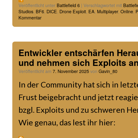
Link
Teilen
Veröffentlicht unter
Battlefield 6
|
Verschlagwortet mit
Battlefi
Studios
,
BF6
,
DICE
,
Drone Exploit
,
EA
,
Multiplayer
,
Online
,
P
Kommentar
Entwickler entschärfen Her
und nehmen sich Exploits a
Veröffentlicht am
7. November 2025
von
Gavin_80
In der Community hat sich in letzt
Frust beigebracht und jetzt reagi
bzgl. Exploits und zu schweren H
Wie genau, das lest ihr hier: