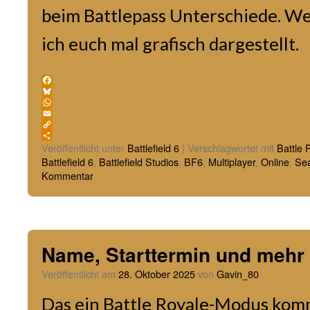
beim Battlepass Unterschiede. We
ich euch mal grafisch dargestellt.
Facebook
Bluesky
WhatsApp
Email
Copy
Link
Teilen
Veröffentlicht unter
Battlefield 6
|
Verschlagwortet mit
Battle 
Battlefield 6
,
Battlefield Studios
,
BF6
,
Multiplayer
,
Online
,
Se
Kommentar
Name, Starttermin und meh
Veröffentlicht am
28. Oktober 2025
von
Gavin_80
Das ein Battle Royale-Modus kommt