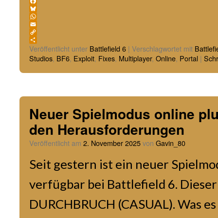
Facebook
Bluesky
WhatsApp
Email
Copy
Link
Teilen
Veröffentlicht unter
Battlefield 6
|
Verschlagwortet mit
Battlefi
Studios
,
BF6
,
Exploit
,
Fixes
,
Multiplayer
,
Online
,
Portal
|
Sch
Neuer Spielmodus online plu
den Herausforderungen
Veröffentlicht am
2. November 2025
von
Gavin_80
Seit gestern ist ein neuer Spielm
verfügbar bei Battlefield 6. Diese
DURCHBRUCH (CASUAL). Was es da