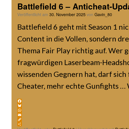
Battlefield 6 – Anticheat-Up
Veröffentlicht am
30. November 2025
von
Gavin_80
Battlefield 6 geht mit Season 1 ni
Content in die Vollen, sondern dr
Thema Fair Play richtig auf. Wer 
fragwürdigen Laserbeam-Headsho
wissenden Gegnern hat, darf sich
Cheater, mehr echte Gunfights …
Facebook
Bluesky
WhatsApp
Email
Copy
Link
Teilen