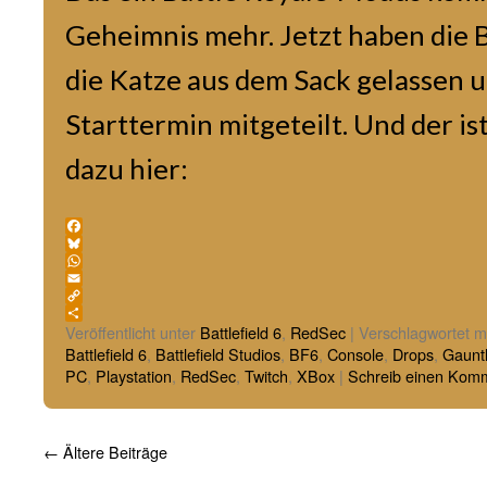
Geheimnis mehr. Jetzt haben die B
die Katze aus dem Sack gelassen
Starttermin mitgeteilt. Und der is
dazu hier:
Facebook
Bluesky
WhatsApp
Email
Copy
Link
Teilen
Veröffentlicht unter
Battlefield 6
,
RedSec
|
Verschlagwortet m
Battlefield 6
,
Battlefield Studios
,
BF6
,
Console
,
Drops
,
Gauntl
PC
,
Playstation
,
RedSec
,
Twitch
,
XBox
|
Schreib einen Kom
←
Ältere Beiträge