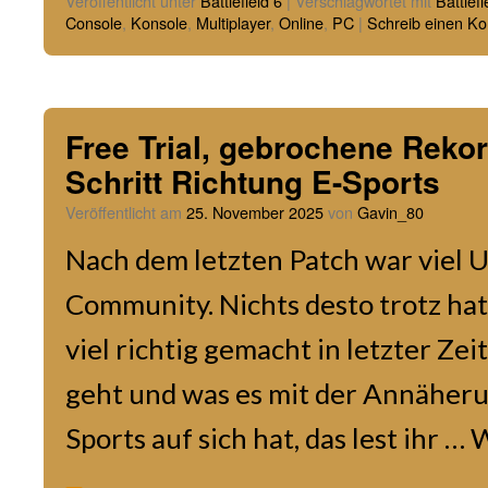
Veröffentlicht unter
Battlefield 6
|
Verschlagwortet mit
Battlefi
Console
,
Konsole
,
Multiplayer
,
Online
,
PC
|
Schreib einen K
Free Trial, gebrochene Reko
Schritt Richtung E-Sports
Veröffentlicht am
25. November 2025
von
Gavin_80
Nach dem letzten Patch war viel 
Community. Nichts desto trotz hat
viel richtig gemacht in letzter Ze
geht und was es mit der Annäheru
Sports auf sich hat, das lest ihr …
W