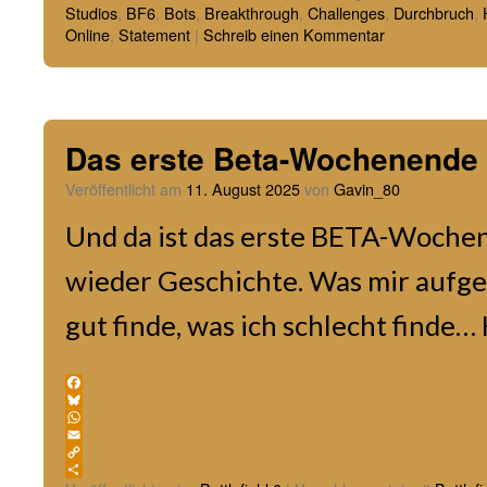
Studios
,
BF6
,
Bots
,
Breakthrough
,
Challenges
,
Durchbruch
,
Online
,
Statement
|
Schreib einen Kommentar
Das erste Beta-Wochenende 
Veröffentlicht am
11. August 2025
von
Gavin_80
Und da ist das erste BETA-Woche
wieder Geschichte. Was mir aufgefa
gut finde, was ich schlecht finde… 
Facebook
Bluesky
WhatsApp
Email
Copy
Link
Teilen