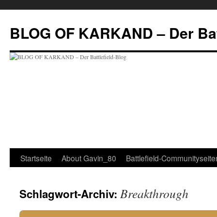
Zum
Inhalt
BLOG OF KARKAND – Der Batt
springen
Startseite
About Gavin_80
Battlefield-Communityseite
Breakthrough
Schlagwort-Archiv: