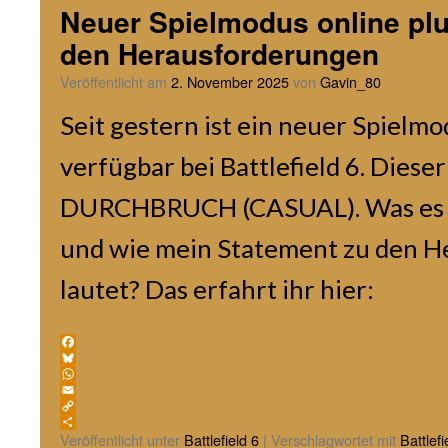
Neuer Spielmodus online plu
den Herausforderungen
Veröffentlicht am
2. November 2025
von
Gavin_80
Seit gestern ist ein neuer Spielm
verfügbar bei Battlefield 6. Diese
DURCHBRUCH (CASUAL). Was es da
und wie mein Statement zu den 
lautet? Das erfahrt ihr hier:
Facebook
Bluesky
WhatsApp
Email
Copy
Link
Teilen
Veröffentlicht unter
Battlefield 6
|
Verschlagwortet mit
Battlefi