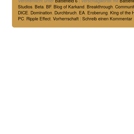
Veröffentlicht unter
Battlefield 6
|
Verschlagwortet mit
Battlefi
Studios
,
Beta
,
BF
,
Blog of Karkand
,
Breakthrough
,
Communi
DICE
,
Domination
,
Durchbruch
,
EA
,
Eroberung
,
King of the H
PC
,
Ripple Effect
,
Vorherrschaft
|
Schreib einen Kommentar