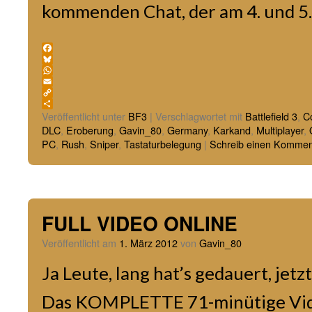
kommenden Chat, der am 4. und 5
Facebook
Bluesky
WhatsApp
Email
Copy
Link
Teilen
Veröffentlicht unter
BF3
|
Verschlagwortet mit
Battlefield 3
,
C
DLC
,
Eroberung
,
Gavin_80
,
Germany
,
Karkand
,
Multiplayer
,
PC
,
Rush
,
Sniper
,
Tastaturbelegung
|
Schreib einen Kommen
FULL VIDEO ONLINE
Veröffentlicht am
1. März 2012
von
Gavin_80
Ja Leute, lang hat’s gedauert, jetzt
Das KOMPLETTE 71-minütige Vid