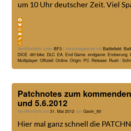
um 10 Uhr deutscher Zeit. Viel S
Facebook
Bluesky
WhatsApp
Email
Copy
Link
Teilen
Veröffentlicht unter
BF3
|
Verschlagwortet mit
Battlefield
,
Batt
DICE
,
dirt bike
,
DLC
,
EA
,
End Game
,
endgame
,
Eroberung
,
Multiplayer
,
Offiziell
,
Online
,
Origin
,
PC
,
Release
,
Rush
|
Schr
Patchnotes zum kommenden 
und 5.6.2012
Veröffentlicht am
31. Mai 2012
von
Gavin_80
Hier mal ganz schnell die PATCH