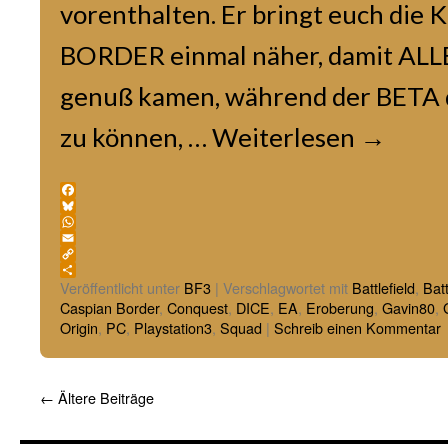
vorenthalten. Er bringt euch die
BORDER einmal näher, damit ALLE,
genuß kamen, während der BETA d
zu können, …
Weiterlesen
→
Facebook
Bluesky
WhatsApp
Email
Copy
Link
Teilen
Veröffentlicht unter
BF3
|
Verschlagwortet mit
Battlefield
,
Batt
Caspian Border
,
Conquest
,
DICE
,
EA
,
Eroberung
,
Gavin80
,
Origin
,
PC
,
Playstation3
,
Squad
|
Schreib einen Kommentar
←
Ältere Beiträge