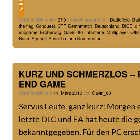
WhatsApp
Email
Copy
Link
Teilen
Veröffentlicht unter
BF3
|
Verschlagwortet mit
Battlefield
,
Batt
the flag
,
Conquest
,
CTF
,
Deathmatch
,
Deutschland
,
DICE
,
di
endgame
,
Eroberung
,
Gavin_80
,
Infanterie
,
Multiplayer
,
Offizi
Rush
,
Squad
|
Schreib einen Kommentar
KURZ UND SCHMERZLOS – Re
END GAME
Veröffentlicht am
11. März 2013
von
Gavin_80
Servus Leute. ganz kurz: Morgen e
letzte DLC und EA hat heute die 
bekanntgegeben. Für den PC ers