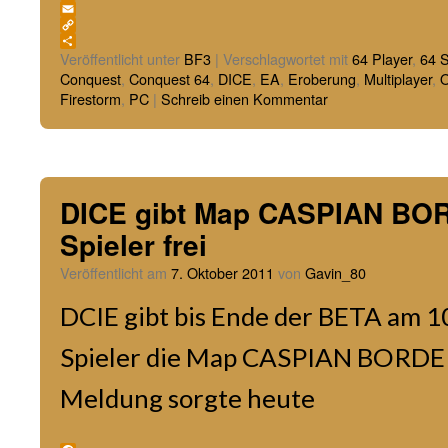
WhatsApp
Email
Copy
Link
Teilen
Veröffentlicht unter
BF3
|
Verschlagwortet mit
64 Player
,
64 S
Conquest
,
Conquest 64
,
DICE
,
EA
,
Eroberung
,
Multiplayer
,
O
Firestorm
,
PC
|
Schreib einen Kommentar
DICE gibt Map CASPIAN BOR
Spieler frei
Veröffentlicht am
7. Oktober 2011
von
Gavin_80
DCIE gibt bis Ende der BETA am 10
Spieler die Map CASPIAN BORDER 
Meldung sorgte heute