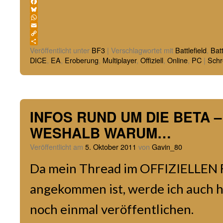
Facebook
Bluesky
WhatsApp
Email
Copy
Link
Teilen
Veröffentlicht unter
BF3
|
Verschlagwortet mit
Battlefield
,
Batt
DICE
,
EA
,
Eroberung
,
Multiplayer
,
Offiziell
,
Online
,
PC
|
Schr
INFOS RUND UM DIE BETA 
WESHALB WARUM…
Veröffentlicht am
5. Oktober 2011
von
Gavin_80
Da mein Thread im OFFIZIELLEN 
angekommen ist, werde ich auch h
noch einmal veröffentlichen.