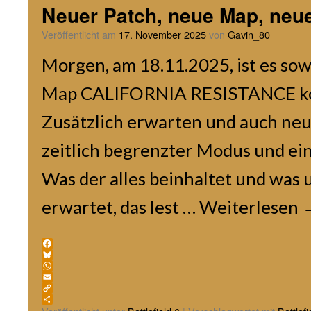
Neuer Patch, neue Map, neu
Veröffentlicht am
17. November 2025
von
Gavin_80
Morgen, am 18.11.2025, ist es sow
Map CALIFORNIA RESISTANCE ko
Zusätzlich erwarten und auch neu
zeitlich begrenzter Modus und ein
Was der alles beinhaltet und was 
erwartet, das lest …
Weiterlesen
Facebook
Bluesky
WhatsApp
Email
Copy
Link
Teilen