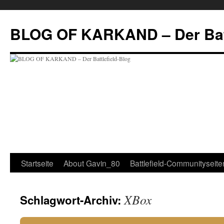
Zum
Inhalt
BLOG OF KARKAND – Der Batt
springen
Startseite
About Gavin_80
Battlefield-Communityseite
XBox
Schlagwort-Archiv: