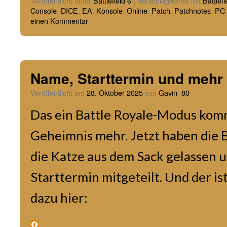
Veröffentlicht unter
Battlefield 6
|
Verschlagwortet mit
Battlefi
Console
,
DICE
,
EA
,
Konsole
,
Online
,
Patch
,
Patchnotes
,
PC
einen Kommentar
Name, Starttermin und meh
Veröffentlicht am
28. Oktober 2025
von
Gavin_80
Das ein Battle Royale-Modus kommt
Geheimnis mehr. Jetzt haben die B
die Katze aus dem Sack gelassen
Starttermin mitgeteilt. Und der is
dazu hier: