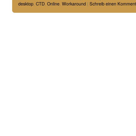
desktop
,
CTD
,
Online
,
Workaround
|
Schreib einen Komment