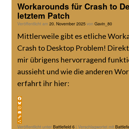
Workarounds für Crash to De
letztem Patch
Veröffentlicht am
20. November 2025
von
Gavin_80
Mittlerweile gibt es etliche Work
Crash to Desktop Problem! Direkt 
mir übrigens hervorragend funkti
aussieht und wie die anderen Wor
erfahrt ihr hier:
Facebook
Bluesky
WhatsApp
Email
Copy
Link
Teilen
Veröffentlicht unter
Battlefield 6
|
Verschlagwortet mit
Battlefi