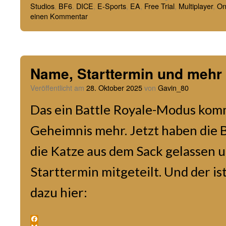
Studios
,
BF6
,
DICE
,
E-Sports
,
EA
,
Free Trial
,
Multiplayer
,
On
einen Kommentar
Name, Starttermin und meh
Veröffentlicht am
28. Oktober 2025
von
Gavin_80
Das ein Battle Royale-Modus kommt
Geheimnis mehr. Jetzt haben die B
die Katze aus dem Sack gelassen
Starttermin mitgeteilt. Und der is
dazu hier: