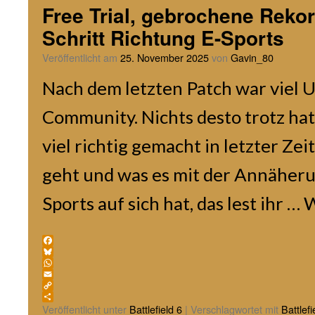
Free Trial, gebrochene Reko
Schritt Richtung E-Sports
Veröffentlicht am
25. November 2025
von
Gavin_80
Nach dem letzten Patch war viel 
Community. Nichts desto trotz hat
viel richtig gemacht in letzter Ze
geht und was es mit der Annäheru
Sports auf sich hat, das lest ihr …
W
Facebook
Bluesky
WhatsApp
Email
Copy
Link
Teilen
Veröffentlicht unter
Battlefield 6
|
Verschlagwortet mit
Battlefi