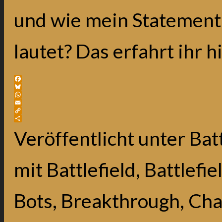
und wie mein Statement
lautet? Das erfahrt ihr h
Facebook
Bluesky
WhatsApp
Email
Copy
Link
Teilen
Veröffentlicht unter
Batt
mit
Battlefield
,
Battlefie
Bots
,
Breakthrough
,
Cha