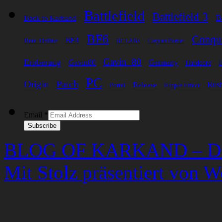
Battlefield
Battlefield 3
B
Back to Karkand
BF6
Conqu
BF4
Beta. Online
BF LABS
Caspian Border
Gavin_80
Eroberung
Gavin80
Germany
I
Hardcore
PC
Patch
Origin
Rus
Release
Portal
Ripple Effect
Email
*
Subscribe
BLOG OF KARKAND – Der 
Mit Stolz präsentiert von W