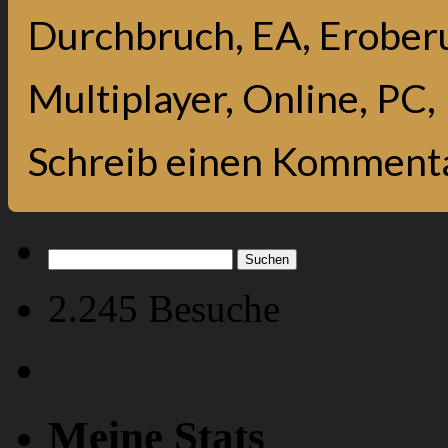
Durchbruch
,
EA
,
Erober
Multiplayer
,
Online
,
PC
,
Schreib einen Komment
Suchen
nach:
2.245 Besuche
Meine Stats