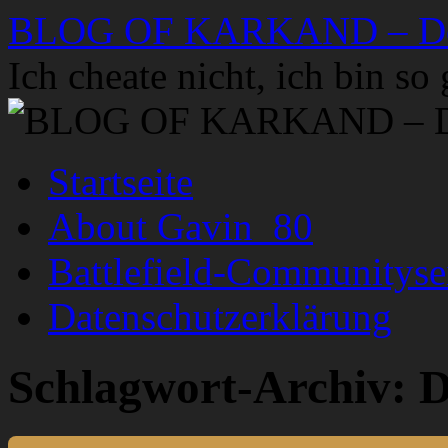
Zum
BLOG OF KARKAND – Der 
Inhalt
springen
Ich cheate nicht, ich bin s
Startseite
About Gavin_80
Battlefield-Communityse
Datenschutzerklärung
Schlagwort-Archiv:
D