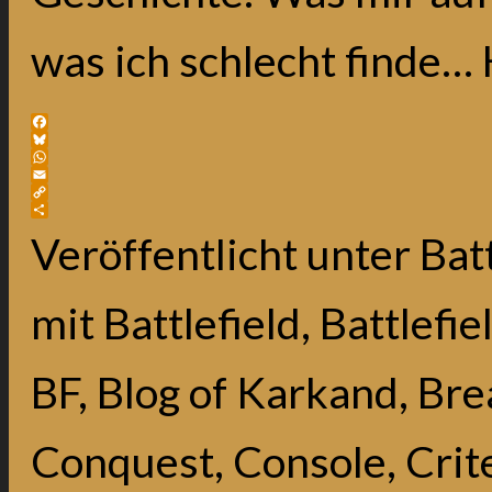
was ich schlecht finde… H
Facebook
Bluesky
WhatsApp
Email
Copy
Link
Teilen
Veröffentlicht unter
Batt
mit
Battlefield
,
Battlefie
BF
,
Blog of Karkand
,
Bre
Conquest
,
Console
,
Crit