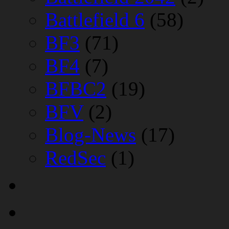
Battlefield 6
(58)
BF3
(71)
BF4
(7)
BFBC2
(19)
BFV
(2)
Blog-News
(17)
RedSec
(1)