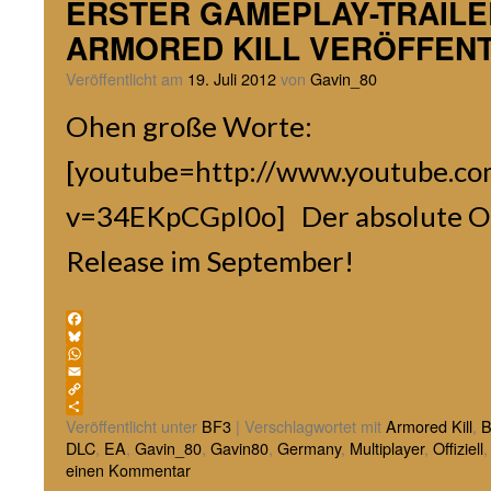
ERSTER GAMEPLAY-TRAILE
ARMORED KILL VERÖFFENT
Veröffentlicht am
19. Juli 2012
von
Gavin_80
Ohen große Worte:
[youtube=http://www.youtube.c
v=34EKpCGpI0o] Der absolute
Release im September!
Facebook
Bluesky
WhatsApp
Email
Copy
Link
Teilen
Veröffentlicht unter
BF3
|
Verschlagwortet mit
Armored Kill
,
B
DLC
,
EA
,
Gavin_80
,
Gavin80
,
Germany
,
Multiplayer
,
Offiziell
einen Kommentar