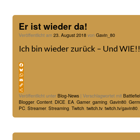
Er ist wieder da!
Veröffentlicht am
23. August 2018
von
Gavin_80
Ich bin wieder zurück – Und WIE!
Facebook
Bluesky
WhatsApp
Email
Copy
Link
Teilen
Veröffentlicht unter
Blog-News
|
Verschlagwortet mit
Battlefie
Blogger
,
Content
,
DICE
,
EA
,
Gamer
,
gaming
,
Gavin80
,
Germ
PC
,
Streamer
,
Streaming
,
Twitch
,
twitch.tv
,
twitch.tv/gavin80
,