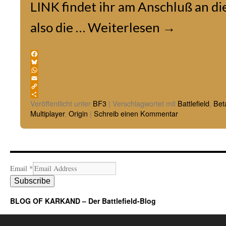
LINK findet ihr am Anschluß an di
also die …
Weiterlesen
→
Facebook
Bluesky
WhatsApp
Email
Copy
Link
Teilen
Veröffentlicht unter
BF3
|
Verschlagwortet mit
Battlefield
,
Bet
Multiplayer
,
Origin
|
Schreib einen Kommentar
Email
*
Subscribe
BLOG OF KARKAND – Der Battlefield-Blog