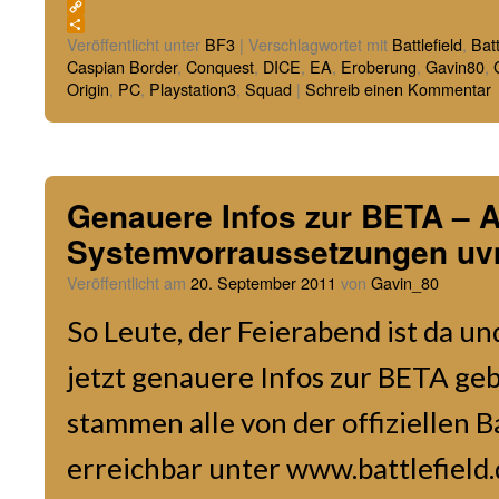
Email
Copy
Link
Teilen
Veröffentlicht unter
BF3
|
Verschlagwortet mit
Battlefield
,
Batt
Caspian Border
,
Conquest
,
DICE
,
EA
,
Eroberung
,
Gavin80
,
Origin
,
PC
,
Playstation3
,
Squad
|
Schreib einen Kommentar
Genauere Infos zur BETA – A
Systemvorraussetzungen uv
Veröffentlicht am
20. September 2011
von
Gavin_80
So Leute, der Feierabend ist da un
jetzt genauere Infos zur BETA geb
stammen alle von der offiziellen Ba
erreichbar unter www.battlefield.