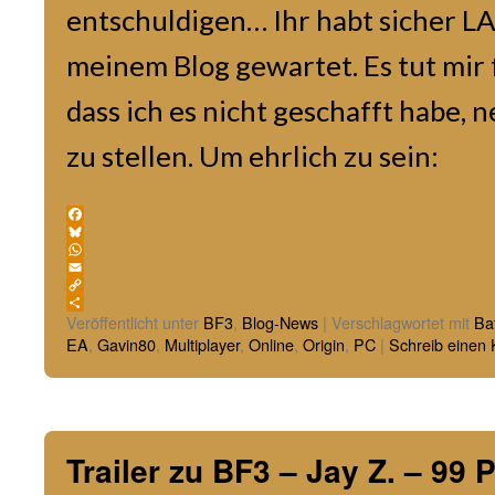
entschuldigen… Ihr habt sicher 
meinem Blog gewartet. Es tut mir f
dass ich es nicht geschafft habe, n
zu stellen. Um ehrlich zu sein:
Facebook
Bluesky
WhatsApp
Email
Copy
Link
Teilen
Veröffentlicht unter
BF3
,
Blog-News
|
Verschlagwortet mit
Bat
EA
,
Gavin80
,
Multiplayer
,
Online
,
Origin
,
PC
|
Schreib einen
Trailer zu BF3 – Jay Z. – 99