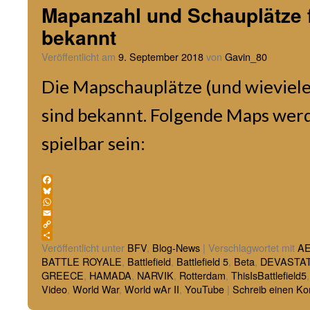
Mapanzahl und Schauplätze 
bekannt
Veröffentlicht am
9. September 2018
von
Gavin_80
Die Mapschauplätze (und wieviele
sind bekannt. Folgende Maps wer
spielbar sein:
Facebook
Bluesky
WhatsApp
Email
Copy
Link
Teilen
Veröffentlicht unter
BFV
,
Blog-News
|
Verschlagwortet mit
A
BATTLE ROYALE
,
Battlefield
,
Battlefield 5
,
Beta
,
DEVASTA
GREECE
,
HAMADA
,
NARVIK
,
Rotterdam
,
ThisIsBattlefield5
Video
,
World War
,
World wAr II
,
YouTube
|
Schreib einen K