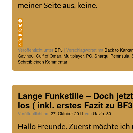
meiner Seite aus, keine.
Facebook
Bluesky
WhatsApp
Email
Copy
Link
Teilen
Veröffentlicht unter
BF3
|
Verschlagwortet mit
Back to Karka
Gavin80
,
Gulf of Oman
,
Multiplayer
,
PC
,
Sharqui Peninsula
,
Schreib einen Kommentar
Lange Funkstille – Doch jetz
los ( inkl. erstes Fazit zu B
Veröffentlicht am
27. Oktober 2011
von
Gavin_80
Hallo Freunde. Zuerst möchte ich