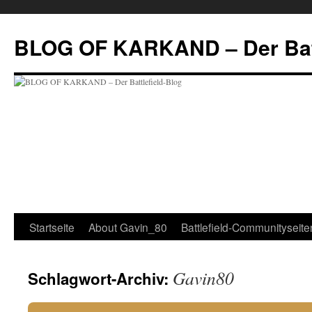
Zum
Inhalt
BLOG OF KARKAND – Der Batt
springen
Startseite
About Gavin_80
Battlefield-Communityseite
Gavin80
Schlagwort-Archiv: