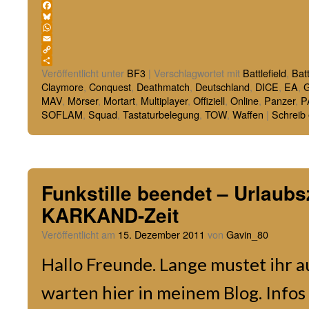
Facebook
Bluesky
WhatsApp
Email
Copy
Link
Teilen
Veröffentlicht unter
BF3
|
Verschlagwortet mit
Battlefield
,
Batt
Claymore
,
Conquest
,
Deathmatch
,
Deutschland
,
DICE
,
EA
,
G
MAV
,
Mörser
,
Mortart
,
Multiplayer
,
Offiziell
,
Online
,
Panzer
,
P
SOFLAM
,
Squad
,
Tastaturbelegung
,
TOW
,
Waffen
|
Schreib
Funkstille beendet – Urlaub
KARKAND-Zeit
Veröffentlicht am
15. Dezember 2011
von
Gavin_80
Hallo Freunde. Lange mustet ihr 
warten hier in meinem Blog. Infos