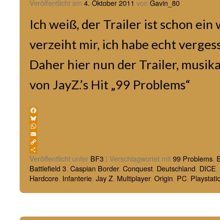
Veröffentlicht am
4. Oktober 2011
von
Gavin_80
Ich weiß, der Trailer ist schon ein 
verzeiht mir, ich habe echt verges
Daher hier nun der Trailer, musika
von JayZ.’s Hit „99 Problems“
Facebook
Bluesky
WhatsApp
Email
Copy
Link
Teilen
Veröffentlicht unter
BF3
|
Verschlagwortet mit
99 Problems
,
Battlefield 3
,
Caspian Border
,
Conquest
,
Deutschland
,
DICE
,
Hardcore
,
Infanterie
,
Jay Z
,
Multiplayer
,
Origin
,
PC
,
Playstati