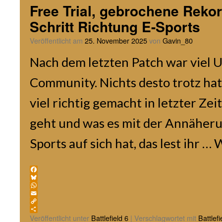
Free Trial, gebrochene Reko
Schritt Richtung E-Sports
Veröffentlicht am
25. November 2025
von
Gavin_80
Nach dem letzten Patch war viel 
Community. Nichts desto trotz hat
viel richtig gemacht in letzter Ze
geht und was es mit der Annäheru
Sports auf sich hat, das lest ihr …
W
Facebook
Bluesky
WhatsApp
Email
Copy
Link
Teilen
Veröffentlicht unter
Battlefield 6
|
Verschlagwortet mit
Battlefi