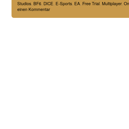
Studios
,
BF6
,
DICE
,
E-Sports
,
EA
,
Free Trial
,
Multiplayer
,
On
einen Kommentar