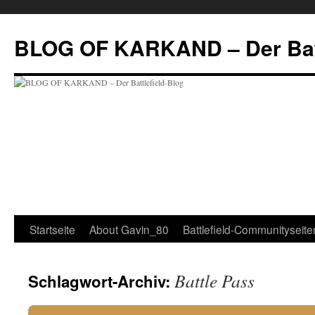
Zum
Inhalt
BLOG OF KARKAND – Der Batt
springen
Startseite
About Gavin_80
Battlefield-Communityseite
Battle Pass
Schlagwort-Archiv: