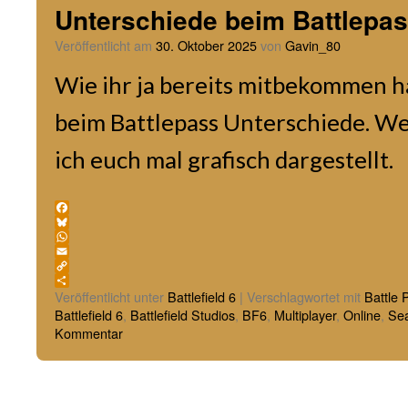
Unterschiede beim Battlepa
Veröffentlicht am
30. Oktober 2025
von
Gavin_80
Wie ihr ja bereits mitbekommen ha
beim Battlepass Unterschiede. We
ich euch mal grafisch dargestellt.
Facebook
Bluesky
WhatsApp
Email
Copy
Link
Teilen
Veröffentlicht unter
Battlefield 6
|
Verschlagwortet mit
Battle 
Battlefield 6
,
Battlefield Studios
,
BF6
,
Multiplayer
,
Online
,
Se
Kommentar