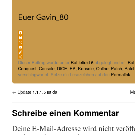
Euer Gavin_80
Facebook
Bluesky
WhatsApp
Email
Copy
Link
Teilen
Dieser Beitrag wurde unter
Battlefield 6
abgelegt und mit
Batt
Conquest
,
Console
,
DICE
,
EA
,
Konsole
,
Online
,
Patch
,
Patc
verschlagwortet. Setze ein Lesezeichen auf den
Permalink
.
←
Update 1.1.1.5 ist da
Ma
Schreibe einen Kommentar
Deine E-Mail-Adresse wird nicht veröffe