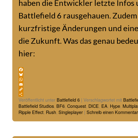
haben die Entwickler letzte Infos
Battlefield 6 rausgehauen. Zudem 
kurzfristige Änderungen und einen
die Zukunft. Was das genau bedeute
hier:
Facebook
Bluesky
WhatsApp
Email
Copy
Link
Teilen
Veröffentlicht unter
Battlefield 6
|
Verschlagwortet mit
Battlefi
Battlefield Studios
,
BF6
,
Conquest
,
DICE
,
EA
,
Hype
,
Multipla
Ripple Effect
,
Rush
,
Singleplayer
|
Schreib einen Kommentar