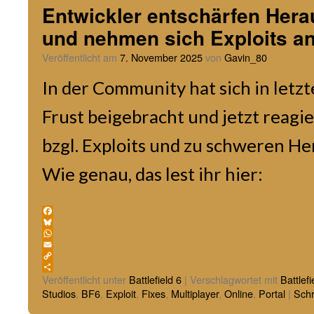
Entwickler entschärfen Her
und nehmen sich Exploits a
Veröffentlicht am
7. November 2025
von
Gavin_80
In der Community hat sich in letzt
Frust beigebracht und jetzt reagi
bzgl. Exploits und zu schweren H
Wie genau, das lest ihr hier:
Facebook
Bluesky
WhatsApp
Email
Copy
Link
Teilen
Veröffentlicht unter
Battlefield 6
|
Verschlagwortet mit
Battlefi
Studios
,
BF6
,
Exploit
,
Fixes
,
Multiplayer
,
Online
,
Portal
|
Sch