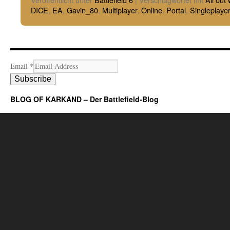
DICE
,
EA
,
Gavin_80
,
Multiplayer
,
Online
,
Portal
,
Singleplaye
Email
*
Subscribe
BLOG OF KARKAND – Der Battlefield-Blog