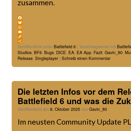
zusammen.
Facebook
Bluesky
WhatsApp
Email
Copy
Link
Teilen
Veröffentlicht unter
Battlefield 6
|
Verschlagwortet mit
Battlefi
Studios
,
BF6
,
Bugs
,
DICE
,
EA
,
EA App
,
Fazit
,
Gavin_80
,
Mul
Release
,
Singleplayer
|
Schreib einen Kommentar
Die letzten Infos vor dem Re
Battlefield 6 und was die Zuk
Veröffentlicht am
8. Oktober 2025
von
Gavin_80
Im neusten Community Update 