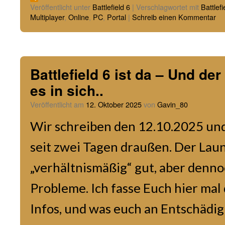
Link
Teilen
Veröffentlicht unter
Battlefield 6
|
Verschlagwortet mit
Battlefi
Multiplayer
,
Online
,
PC
,
Portal
|
Schreib einen Kommentar
Battlefield 6 ist da – Und de
es in sich..
Veröffentlicht am
12. Oktober 2025
von
Gavin_80
Wir schreiben den 12.10.2025 und 
seit zwei Tagen draußen. Der Laun
„verhältnismäßig“ gut, aber denno
Probleme. Ich fasse Euch hier mal
Infos, und was euch an Entschädi