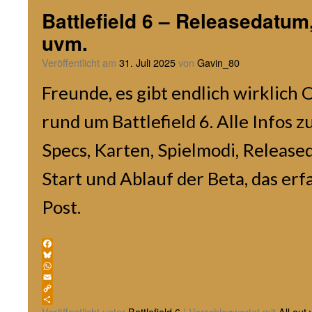
Battlefield 6 – Releasedatu
uvm.
Veröffentlicht am
31. Juli 2025
von
Gavin_80
Freunde, es gibt endlich wirklic
rund um Battlefield 6. Alle Infos z
Specs, Karten, Spielmodi, Releas
Start und Ablauf der Beta, das erf
Post.
Facebook
Bluesky
WhatsApp
Email
Copy
Link
Teilen
Veröffentlicht unter
Battlefield 6
|
Verschlagwortet mit
All out 