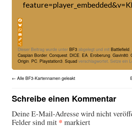
feature=player_embedded&v=
Facebook
Bluesky
WhatsApp
Email
Copy
Link
Teilen
Dieser Beitrag wurde unter
BF3
abgelegt und mit
Battlefield
,
Caspian Border
,
Conquest
,
DICE
,
EA
,
Eroberung
,
Gavin80
,
Origin
,
PC
,
Playstation3
,
Squad
verschlagwortet. Setze ein 
←
Alle BF3-Kartennamen geleakt
Schreibe einen Kommentar
Deine E-Mail-Adresse wird nicht veröffe
*
Felder sind mit
markiert