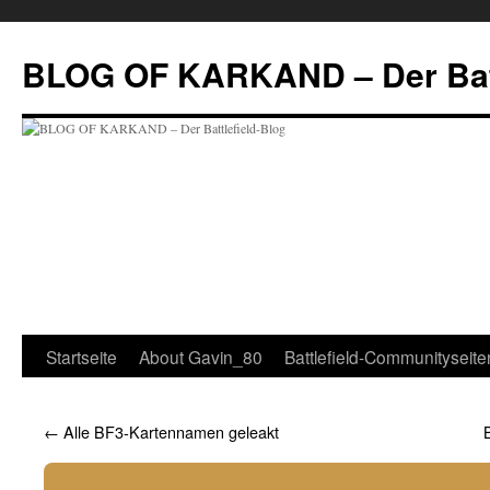
Zum
Inhalt
BLOG OF KARKAND – Der Batt
springen
Startseite
About Gavin_80
Battlefield-Communityseite
←
Alle BF3-Kartennamen geleakt