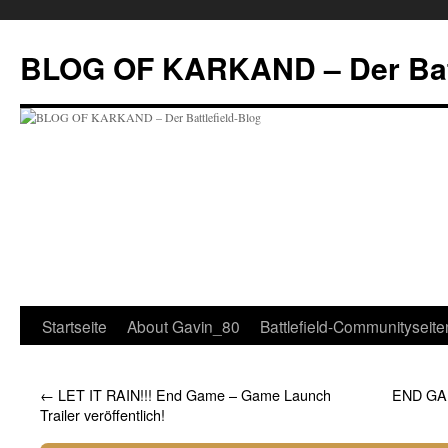
Zum
Inhalt
BLOG OF KARKAND – Der Batt
springen
Startseite
About Gavin_80
Battlefield-Communityseite
←
LET IT RAIN!!! End Game – Game Launch
END GAM
Trailer veröffentlich!