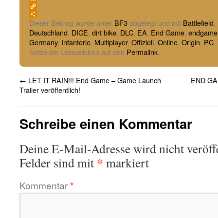
Email
Copy
Link
Teilen
Dieser Beitrag wurde unter
BF3
abgelegt und mit
Battlefield
,
Deutschland
,
DICE
,
dirt bike
,
DLC
,
EA
,
End Game
,
endgame
Germany
,
Infanterie
,
Multiplayer
,
Offiziell
,
Online
,
Origin
,
PC
,
Setze ein Lesezeichen auf den
Permalink
.
←
LET IT RAIN!!! End Game – Game Launch
END GAM
Trailer veröffentlich!
Schreibe einen Kommentar
Deine E-Mail-Adresse wird nicht veröffe
*
Felder sind mit
markiert
Kommentar
*