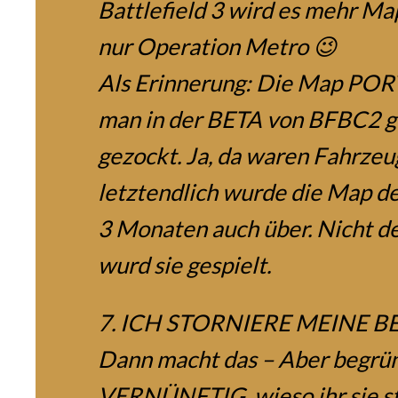
Battlefield 3 wird es mehr Ma
nur Operation Metro 😉
Als Erinnerung: Die Map PO
man in der BETA von BFBC2 g
gezockt. Ja, da waren Fahrzeu
letztendlich wurde die Map d
3 Monaten auch über. Nicht de
wurd sie gespielt.
7. ICH STORNIERE MEINE 
Dann macht das – Aber begrü
VERNÜNFTIG, wieso ihr sie st