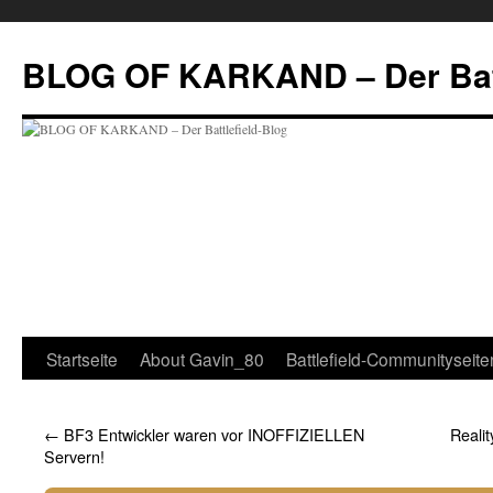
Zum
Inhalt
BLOG OF KARKAND – Der Batt
springen
Startseite
About Gavin_80
Battlefield-Communityseite
←
BF3 Entwickler waren vor INOFFIZIELLEN
Reali
Servern!