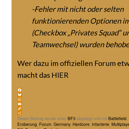
-Fehler mit nicht oder selten
funktionierenden Optionen 
(Checkbox „Privates Squad“ u
Teamwechsel) wurden behobe
Wer dazu im offiziellen Forum etw
macht das
HIER
Facebook
Bluesky
WhatsApp
Email
Copy
Link
Teilen
Dieser Beitrag wurde unter
BF3
abgelegt und mit
Battlefield
,
Eroberung
,
Forum
,
Germany
,
Hardcore
,
Infanterie
,
Multiplay