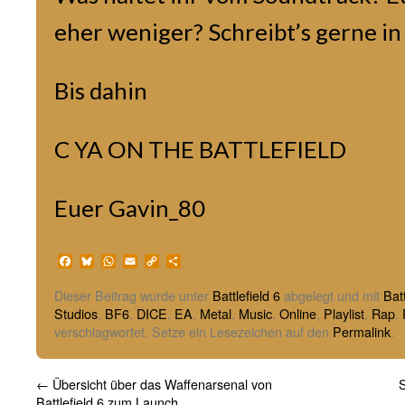
eher weniger? Schreibt’s gerne i
Bis dahin
C YA ON THE BATTLEFIELD
Euer Gavin_80
Facebook
Bluesky
WhatsApp
Email
Copy
Teilen
Link
Dieser Beitrag wurde unter
Battlefield 6
abgelegt und mit
Batt
Studios
,
BF6
,
DICE
,
EA
,
Metal
,
Music
,
Online
,
Playlist
,
Rap
,
verschlagwortet. Setze ein Lesezeichen auf den
Permalink
.
←
Übersicht über das Waffenarsenal von
S
Battlefield 6 zum Launch