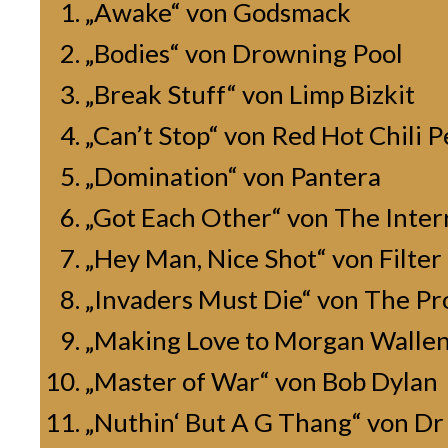
„Awake“ von Godsmack
„Bodies“ von Drowning Pool
„Break Stuff“ von Limp Bizkit
„Can’t Stop“ von Red Hot Chili 
„Domination“ von Pantera
„Got Each Other“ von The Interr
„Hey Man, Nice Shot“ von Filter
„Invaders Must Die“ von The Pr
„Making Love to Morgan Wallen“
„Master of War“ von Bob Dylan
„Nuthin‘ But A G Thang“ von Dr