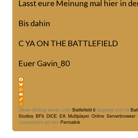
Lasst eure Meinung mal hier in 
Bis dahin
C YA ON THE BATTLEFIELD
Euer Gavin_80
Facebook
Bluesky
WhatsApp
Email
Copy
Link
Teilen
Dieser Beitrag wurde unter
Battlefield 6
abgelegt und mit
Batt
Studios
,
BF6
,
DICE
,
EA
,
Multiplayer
,
Online
,
Serverbrowser
v
Lesezeichen auf den
Permalink
.