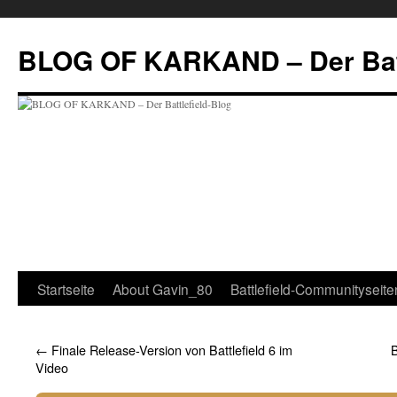
Zum
Inhalt
BLOG OF KARKAND – Der Batt
springen
Startseite
About Gavin_80
Battlefield-Communityseite
←
Finale Release-Version von Battlefield 6 im
B
Video