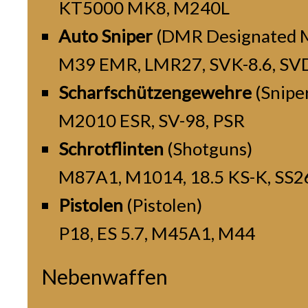
KT5000 MK8, M240L
Auto Sniper
(DMR Designated M
M39 EMR, LMR27, SVK-8.6, S
Scharfschützengewehre
(Sniper
M2010 ESR, SV-98, PSR
Schrotflinten
(Shotguns)
M87A1, M1014, 18.5 KS-K, SS26
Pistolen
(Pistolen)
P18, ES 5.7, M45A1, M44
Nebenwaffen