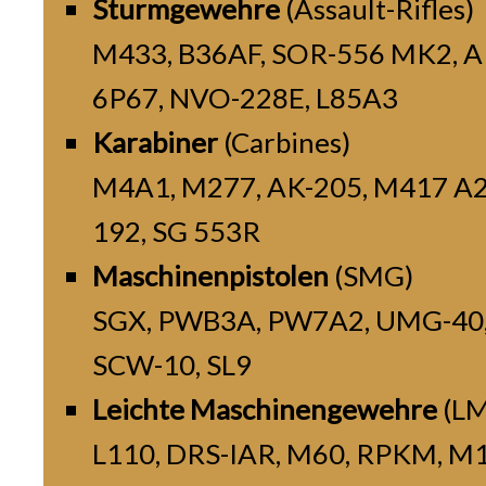
Sturmgewehre
(Assault-Rifles)
M433, B36AF, SOR-556 MK2, A
6P67, NVO-228E, L85A3
Karabiner
(Carbines)
M4A1, M277, AK-205, M417 A2
192, SG 553R
Maschinenpistolen
(SMG)
SGX, PWB3A, PW7A2, UMG-40,
SCW-10, SL9
Leichte Maschinengewehre
(L
L110, DRS-IAR, M60, RPKM, M