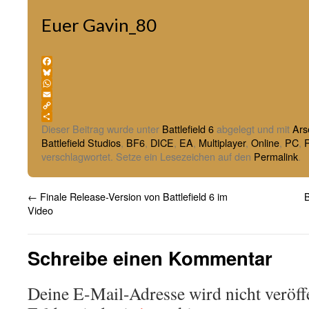
Euer Gavin_80
Facebook
Bluesky
WhatsApp
Email
Copy
Link
Teilen
Dieser Beitrag wurde unter
Battlefield 6
abgelegt und mit
Ars
Battlefield Studios
,
BF6
,
DICE
,
EA
,
Multiplayer
,
Online
,
PC
,
verschlagwortet. Setze ein Lesezeichen auf den
Permalink
.
←
Finale Release-Version von Battlefield 6 im
B
Video
Schreibe einen Kommentar
Deine E-Mail-Adresse wird nicht veröffe