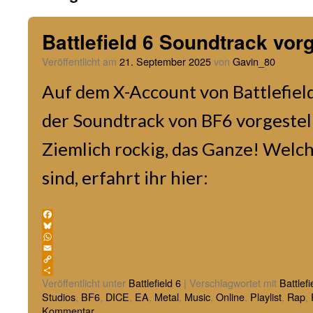
Battlefield 6 Soundtrack vorg
Veröffentlicht am
21. September 2025
von
Gavin_80
Auf dem X-Account von Battlefiel
der Soundtrack von BF6 vorgestellt
Ziemlich rockig, das Ganze! Welc
sind, erfahrt ihr hier:
Facebook
Bluesky
WhatsApp
Email
Copy
Link
Teilen
Veröffentlicht unter
Battlefield 6
|
Verschlagwortet mit
Battlefi
Studios
,
BF6
,
DICE
,
EA
,
Metal
,
Music
,
Online
,
Playlist
,
Rap
,
Kommentar