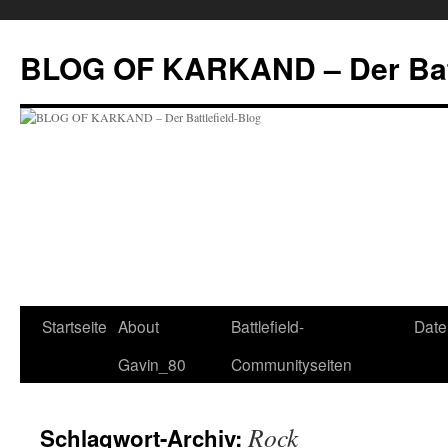
Zum
Inhalt
BLOG OF KARKAND – Der Batt
springen
Startseite
About
Battlefield-
Date
Gavin_80
Communityseiten
Rock
Schlagwort-Archiv: