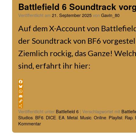
Battlefield 6 Soundtrack vorg
Veröffentlicht am
21. September 2025
von
Gavin_80
Auf dem X-Account von Battlefiel
der Soundtrack von BF6 vorgestellt
Ziemlich rockig, das Ganze! Welc
sind, erfahrt ihr hier:
Facebook
Bluesky
WhatsApp
Email
Copy
Link
Teilen
Veröffentlicht unter
Battlefield 6
|
Verschlagwortet mit
Battlefi
Studios
,
BF6
,
DICE
,
EA
,
Metal
,
Music
,
Online
,
Playlist
,
Rap
,
Kommentar