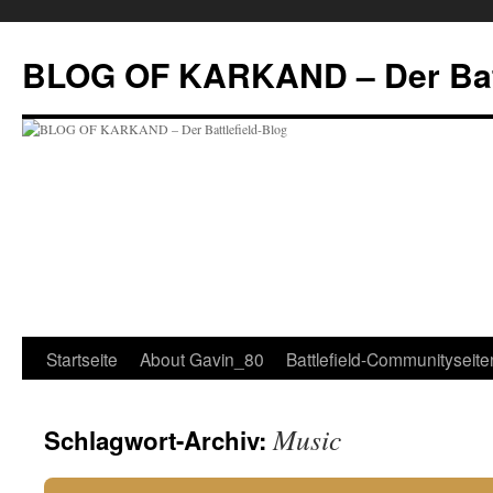
Zum
Inhalt
BLOG OF KARKAND – Der Batt
springen
Startseite
About Gavin_80
Battlefield-Communityseite
Music
Schlagwort-Archiv: