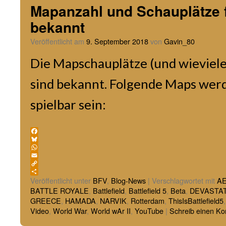
Mapanzahl und Schauplätze 
bekannt
Veröffentlicht am
9. September 2018
von
Gavin_80
Die Mapschauplätze (und wieviele
sind bekannt. Folgende Maps wer
spielbar sein:
Facebook
Bluesky
WhatsApp
Email
Copy
Link
Teilen
Veröffentlicht unter
BFV
,
Blog-News
|
Verschlagwortet mit
A
BATTLE ROYALE
,
Battlefield
,
Battlefield 5
,
Beta
,
DEVASTA
GREECE
,
HAMADA
,
NARVIK
,
Rotterdam
,
ThisIsBattlefield5
Video
,
World War
,
World wAr II
,
YouTube
|
Schreib einen K