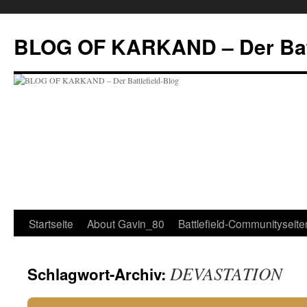
Zum
Inhalt
BLOG OF KARKAND – Der Batt
springen
Startseite
About Gavin_80
Battlefield-Communityseite
DEVASTATION
Schlagwort-Archiv: