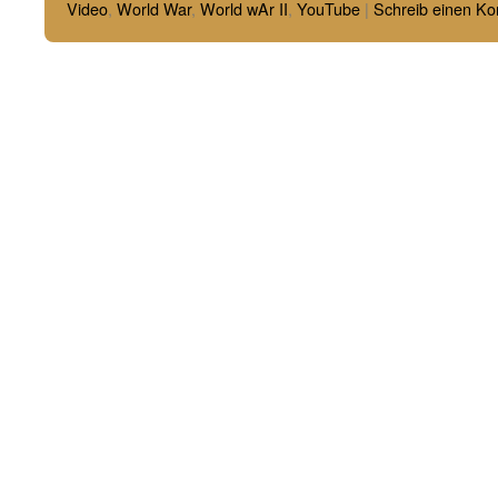
Video
,
World War
,
World wAr II
,
YouTube
|
Schreib einen K