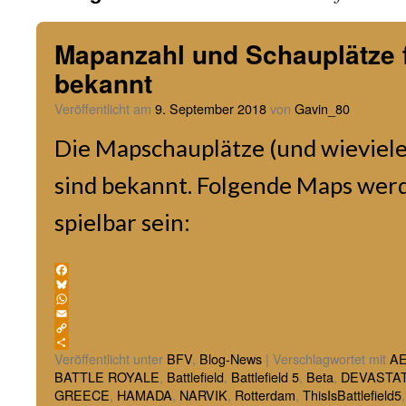
Mapanzahl und Schauplätze 
bekannt
Veröffentlicht am
9. September 2018
von
Gavin_80
Die Mapschauplätze (und wieviele
sind bekannt. Folgende Maps wer
spielbar sein:
Facebook
Bluesky
WhatsApp
Email
Copy
Link
Teilen
Veröffentlicht unter
BFV
,
Blog-News
|
Verschlagwortet mit
A
BATTLE ROYALE
,
Battlefield
,
Battlefield 5
,
Beta
,
DEVASTA
GREECE
,
HAMADA
,
NARVIK
,
Rotterdam
,
ThisIsBattlefield5