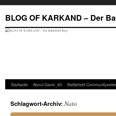
Zum
Inhalt
BLOG OF KARKAND – Der Batt
springen
Startseite
About Gavin_80
Battlefield-Communityseite
Nato
Schlagwort-Archiv: