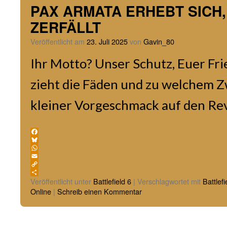
PAX ARMATA ERHEBT SICH,
ZERFÄLLT
Veröffentlicht am
23. Juli 2025
von
Gavin_80
Ihr Motto? Unser Schutz, Euer Fr
zieht die Fäden und zu welchem Z
kleiner Vorgeschmack auf den Rev
Facebook
Bluesky
WhatsApp
Email
Copy
Link
Teilen
Veröffentlicht unter
Battlefield 6
|
Verschlagwortet mit
Battlefi
Online
|
Schreib einen Kommentar