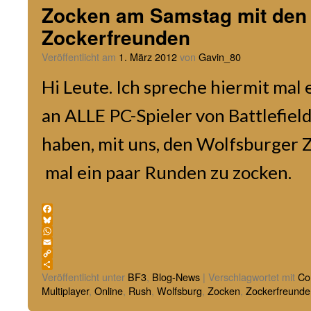
Zocken am Samstag mit den
Zockerfreunden
Veröffentlicht am
1. März 2012
von
Gavin_80
Hi Leute. Ich spreche hiermit mal 
an ALLE PC-Spieler von Battlefiel
haben, mit uns, den Wolfsburger 
mal ein paar Runden zu zocken.
Facebook
Bluesky
WhatsApp
Email
Copy
Link
Teilen
Veröffentlicht unter
BF3
,
Blog-News
|
Verschlagwortet mit
Co
Multiplayer
,
Online
,
Rush
,
Wolfsburg
,
Zocken
,
Zockerfreunde