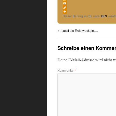
WhatsApp
Email
Copy
Link
Teilen
Dieser Beitrag wurde unter
BF3
veröff
←
Lasst die Erde wackeln….
Schreibe einen Kommen
Deine E-Mail-Adresse wird nicht ver
Kommentar
*