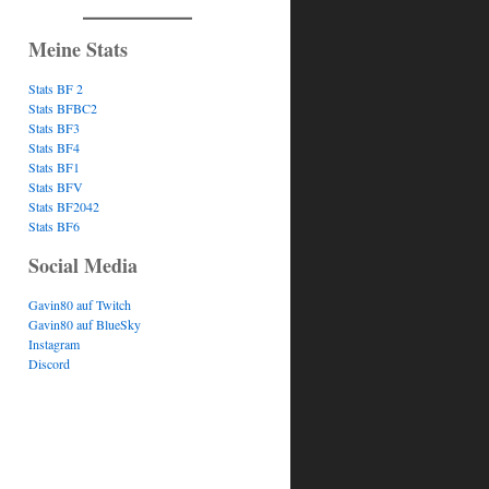
Meine Stats
Stats BF 2
Stats BFBC2
Stats BF3
Stats BF4
Stats BF1
Stats BFV
Stats BF2042
Stats BF6
Social Media
Gavin80 auf Twitch
Gavin80 auf BlueSky
Instagram
Discord