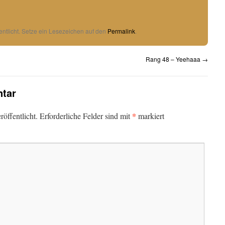
entlicht. Setze ein Lesezeichen auf den
Permalink
.
Rang 48 – Yeehaaa
→
tar
*
öffentlicht.
Erforderliche Felder sind mit
markiert