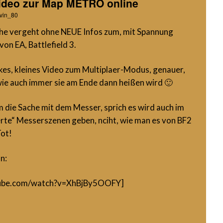
Video zur Map METRO online
vin_80
he vergeht ohne NEUE Infos zum, mit Spannung
on EA, Battlefield 3.
ickes, kleines Video zum Multiplaer-Modus, genauer,
e auch immer sie am Ende dann heißen wird 🙂
em die Sache mit dem Messer, sprich es wird auch im
te“ Messerszenen geben, nciht, wie man es von BF2
Tot!
n:
tube.com/watch?v=XhBjBy5OOFY]