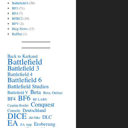
Battlefield 6
(58)
BF3
(71)
BF4
(7)
BFBC2
(19)
BFV
(2)
Blog-News
(17)
RedSec
(1)
Back to Karkand
Battlefield
Battlefield 3
Battlefield 4
Battlefield 6
Battlefield Studios
Beta
Battlefield V
Beta. Online
BF6
BF4
BF LABS
Conquest
Caspian Border
Deutschland
Console
DICE
DLC
dirt bike
EA
Eroberung
EA App