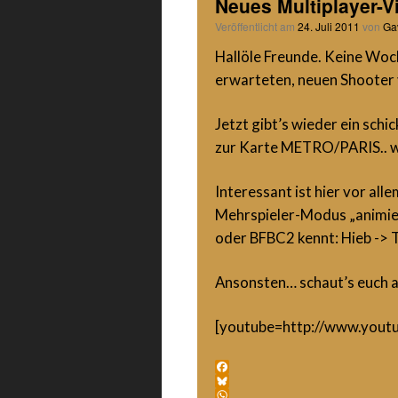
Neues Multiplayer-
Veröffentlicht am
24. Juli 2011
von
Ga
Hallöle Freunde. Keine Woc
erwarteten, neuen Shooter v
Jetzt gibt’s wieder ein sch
zur Karte METRO/PARIS.. wi
Interessant ist hier vor all
Mehrspieler-Modus „animier
oder BFBC2 kennt: Hieb -> 
Ansonsten… schaut’s euch a
[youtube=http://www.you
Facebook
Bluesky