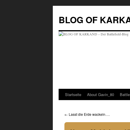
BLOG OF KARKAND
Startseite
About Gavin_80
Battl
←
Lasst die Erde wackeln….