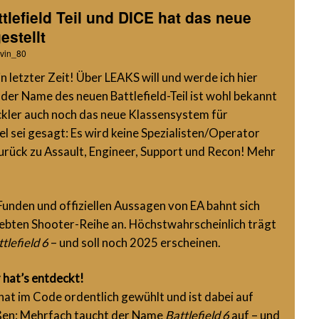
lefield Teil und DICE hat das neue
stellt
vin_80
in letzter Zeit! Über LEAKS will und werde ich hier
der Name des neuen Battlefield-Teil ist wohl bekannt
kler auch noch das neue Klassensystem für
iel sei gesagt: Es wird keine Spezialisten/Operator
rück zu Assault, Engineer, Support und Recon! Mehr
unden und offiziellen Aussagen von EA bahnt sich
iebten Shooter-Reihe an. Höchstwahrscheinlich trägt
tlefield 6
– und soll noch 2025 erscheinen.
r hat’s entdeckt!
hat im Code ordentlich gewühlt und ist dabei auf
ßen: Mehrfach taucht der Name
Battlefield 6
auf – und