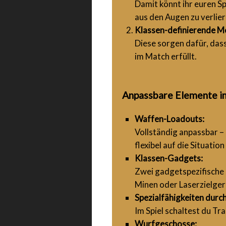
Damit könnt ihr euren Sp
aus den Augen zu verlier
Klassen-definierende 
Diese sorgen dafür, dass
im Match erfüllt.
Anpassbare Elemente im
Waffen-Loadouts:
Vollständig anpassbar – 
flexibel auf die Situation
Klassen-Gadgets:
Zwei gadgetspezifische 
Minen oder Laserzielger
Spezialfähigkeiten durch
Im Spiel schaltest du Tra
Wurfgeschosse: