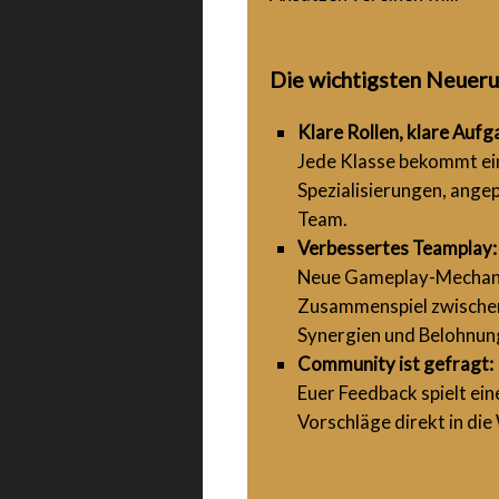
Die wichtigsten Neuerun
Klare Rollen, klare Aufg
Jede Klasse bekommt ein
Spezialisierungen, ange
Team.
Verbessertes Teamplay:
Neue Gameplay-Mechanik
Zusammenspiel zwischen 
Synergien und Belohnun
Community ist gefragt:
Euer Feedback spielt ei
Vorschläge direkt in di