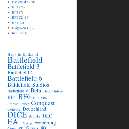
Battlefield 6
(58)
BF3
(71)
BF4
(7)
BFBC2
(19)
BFV
(2)
Blog-News
(17)
RedSec
(1)
Back to Karkand
Battlefield
Battlefield 3
Battlefield 4
Battlefield 6
Battlefield Studios
Beta
Battlefield V
Beta. Online
BF6
BF4
BF LABS
Conquest
Caspian Border
Deutschland
Console
DICE
DLC
dirt bike
EA
Eroberung
EA App
Gavin_80
Gavin80