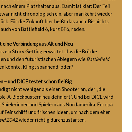
 nach einem Platzhalter aus. Damit ist klar: Der Teil
zwar nicht chronologisch ein, aber man kehrt wieder
ck. Für die Zukunft hier heißt das auch: Bis nichts
h auch von Battlefield 6, kurz BF6, reden.
t eine Verbindung aus Alt und Neu
ns ein Story-Setting erwartet, das die Brücke
en und den futuristischen Ablegern wie
Battlefield
en könnte. Klingt spannend, oder?
 – und DICE testet schon fleißig
gt nicht weniger als einen Shooter an, der „die
le-A-Blockbustern neu definiert“. Und bei DICE wird
t Spielerinnen und Spielern aus Nordamerika, Europa
uf Feinschliff und frischen Ideen, um nach dem eher
ield 2042
wieder richtig durchzustarten.