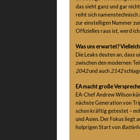
das sieht ganz und gar nicht
reiht sich namenstechnisch 
zur einstelligen Nummer zurü
Offizielles raus ist, werd ic
Was uns erwartet? Vielleich
Die Leaks deuten an, dass u
zwischen den modernen Teil
2042
und auch
2142
schlag
EA macht große Versprechen
EA-Chef Andrew Wilson kündi
nächste Generation von Trip
schon kräftig getestet – mi
und Asien. Der Fokus liegt a
holprigen Start von
Battlef