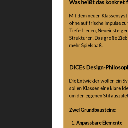
Was heißt das konkret f
Mit dem neuen Klassensystem
ohne auf frische Impulse zu
Tiefe freuen, Neueinsteiger
Strukturen. Das große Ziel
mehr Spielspaß.
DICEs Design-Philosophi
Die Entwickler wollen ein S
sollen Klassen eine klare I
um den eigenen Stil auszule
Zwei Grundbausteine:
Anpassbare Elemente