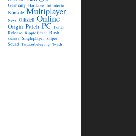
Germany
Hardcore
Infanterie
Multiplayer
Konsole
Online
Offiziell
News
PC
Patch
Origin
Portal
Rush
Release
Ripple Effect
Singleplayer
Sniper
Season 1
Squad
Tastaturbelegung
Twitch