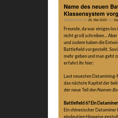
Name des neuen Batt
Klassensystem vorge
Veröffentlicht am
26. Mai 2025
von
Ga
Freunde, da war einiges los 
nicht groß schreiben… Aber 
und zudem haben die Entwic
Battlefield vorgestellt. Sov
mehr geben und man geht zu
erfahrt ihr hier:
Laut neuesten Datamining-F
das nächste Kapitel der bel
der neue Teil den Namen
Bat
Battlefield 6? Ein Datamine
Ein chinesischer Dataminer 
eindeutige Hinweise gesto