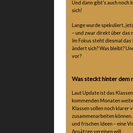
Und dann gibt’s auch noch 
sich!
Lange wurde spekuliert, jetz
– und zwar direkt über das
Im Fokus steht diesmal das
ändert sich? Was bleibt? Und
vor?
Was steckt hinter dem 
Laut Update ist das Klasse
kommenden Monaten weiter a
Klassen sollen noch klarer
zusammenarbeiten können. D
und frischen Ideen – eine V
Ansätzen vereinen will.