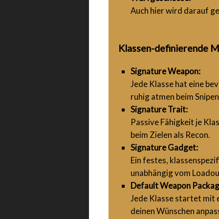
Auch hier wird darauf ge
Klassen-definierende 
Signature Weapon:
Jede Klasse hat eine bev
ruhig atmen beim Snipen
Signature Trait:
Passive Fähigkeit je Kl
beim Zielen als Recon.
Signature Gadget:
Ein festes, klassenspezi
unabhängig vom Loadou
Default Weapon Packag
Jede Klasse startet mit
deinen Wünschen anpass