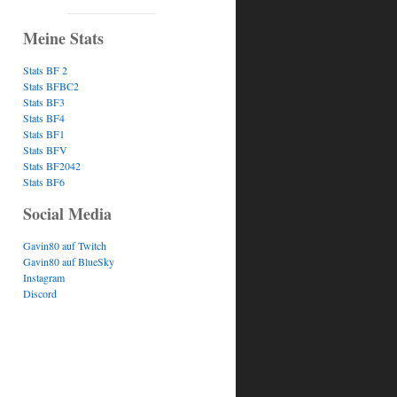
Meine Stats
Stats BF 2
Stats BFBC2
Stats BF3
Stats BF4
Stats BF1
Stats BFV
Stats BF2042
Stats BF6
Social Media
Gavin80 auf Twitch
Gavin80 auf BlueSky
Instagram
Discord