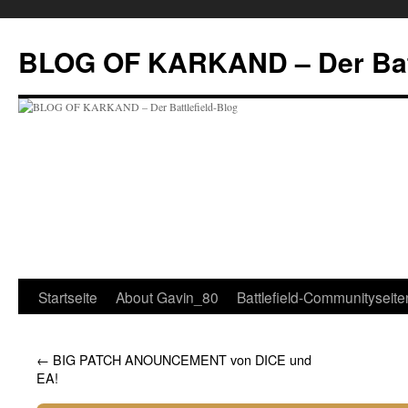
Zum
Inhalt
BLOG OF KARKAND – Der Batt
springen
Startseite
About Gavin_80
Battlefield-Communityseite
←
BIG PATCH ANOUNCEMENT von DICE und
EA!