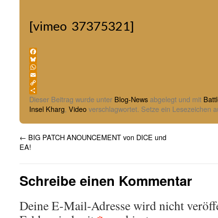
[vimeo 37375321]
Facebook
Bluesky
WhatsApp
Email
Copy
Link
Teilen
Dieser Beitrag wurde unter
Blog-News
abgelegt und mit
Battl
Insel Kharg
,
Video
verschlagwortet. Setze ein Lesezeichen 
←
BIG PATCH ANOUNCEMENT von DICE und
EA!
Schreibe einen Kommentar
Deine E-Mail-Adresse wird nicht veröffe