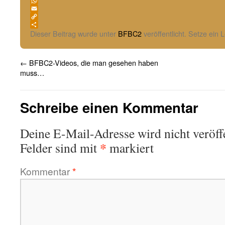
Bluesky
WhatsApp
Email
Copy
Link
Teilen
Dieser Beitrag wurde unter
BFBC2
veröffentlicht. Setze ein
←
BFBC2-Videos, die man gesehen haben
muss…
Schreibe einen Kommentar
Deine E-Mail-Adresse wird nicht veröffe
*
Felder sind mit
markiert
Kommentar
*