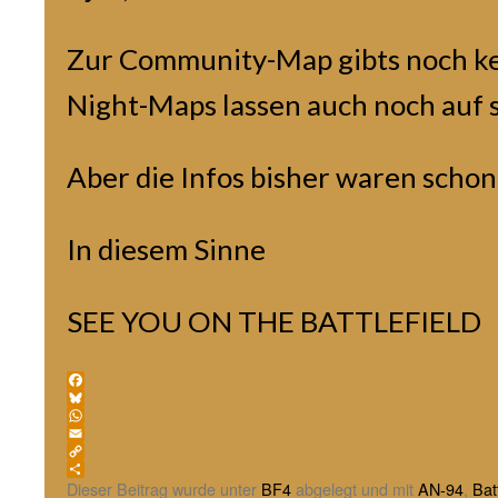
Zur Community-Map gibts noch kei
Night-Maps lassen auch noch auf 
Aber die Infos bisher waren schon
In diesem Sinne
SEE YOU ON THE BATTLEFIELD
Facebook
Bluesky
WhatsApp
Email
Copy
Link
Teilen
Dieser Beitrag wurde unter
BF4
abgelegt und mit
AN-94
,
Batt