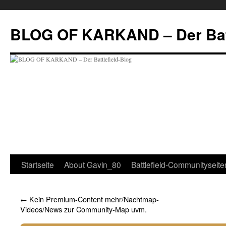
Zum
Inhalt
BLOG OF KARKAND – Der Batt
springen
Startseite
About Gavin_80
Battlefield-Communityseite
←
Kein Premium-Content mehr/Nachtmap-
Videos/News zur Community-Map uvm.