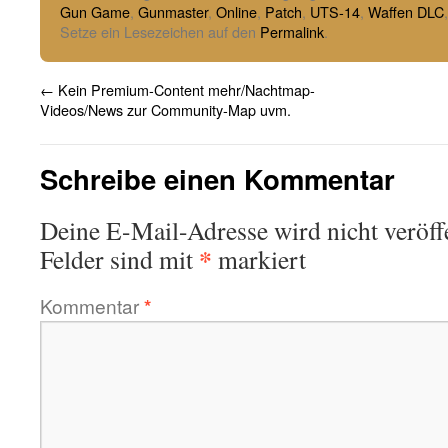
Gun Game
,
Gunmaster
,
Online
,
Patch
,
UTS-14
,
Waffen DLC
Setze ein Lesezeichen auf den
Permalink
.
←
Kein Premium-Content mehr/Nachtmap-
Videos/News zur Community-Map uvm.
Schreibe einen Kommentar
Deine E-Mail-Adresse wird nicht veröffe
*
Felder sind mit
markiert
Kommentar
*