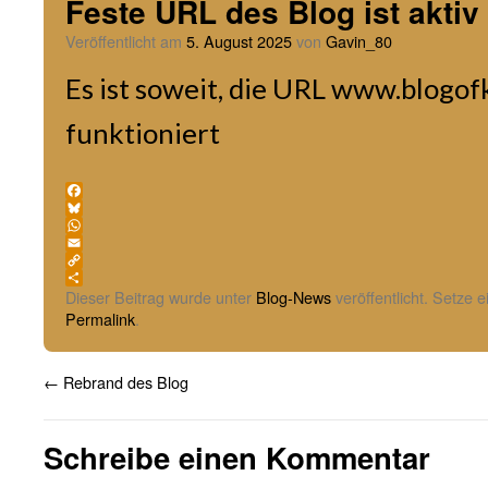
Feste URL des Blog ist aktiv
Veröffentlicht am
5. August 2025
von
Gavin_80
Es ist soweit, die URL www.blogo
funktioniert
Facebook
Bluesky
WhatsApp
Email
Copy
Link
Teilen
Dieser Beitrag wurde unter
Blog-News
veröffentlicht. Setze 
Permalink
.
←
Rebrand des Blog
Schreibe einen Kommentar