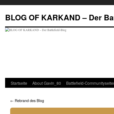
Zum
Inhalt
BLOG OF KARKAND – Der Batt
springen
Startseite
About Gavin_80
Battlefield-Communityseite
←
Rebrand des Blog