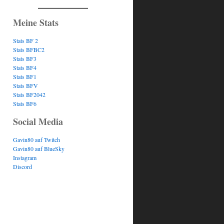
Meine Stats
Stats BF 2
Stats BFBC2
Stats BF3
Stats BF4
Stats BF1
Stats BFV
Stats BF2042
Stats BF6
Social Media
Gavin80 auf Twitch
Gavin80 auf BlueSky
Instagram
Discord