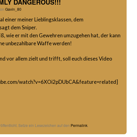
EMLY DANGEROUS!!!
von
Gavin_80
mal einer meiner Lieblingsklassen, dem
sagt dem Sniper.
iß, wie er mit den Gewehren umzugehen hat, der kann
ine unbezahlbare Waffe werden!
vor allem zielt und trifft, soll euch dieses Video
tube.com/watch?v=6XOi2pDUbCA&feature=related]
öffentlicht. Setze ein Lesezeichen auf den
Permalink
.