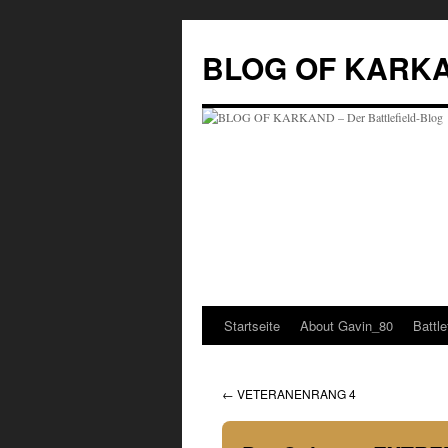
Zum
Inhalt
BLOG OF KARKAND
springen
Startseite
About Gavin_80
Battl
←
VETERANENRANG 4