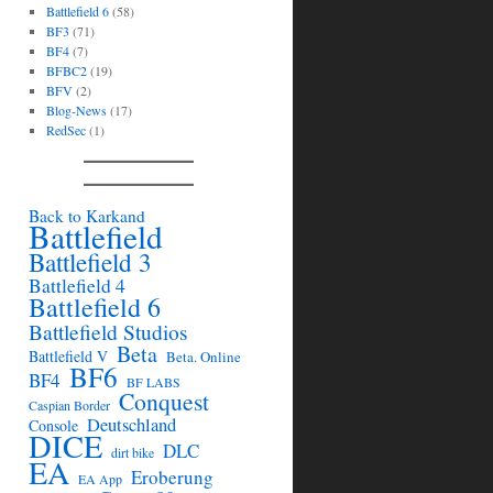
Battlefield 6
(58)
BF3
(71)
BF4
(7)
BFBC2
(19)
BFV
(2)
Blog-News
(17)
RedSec
(1)
Back to Karkand
Battlefield
Battlefield 3
Battlefield 4
Battlefield 6
Battlefield Studios
Beta
Battlefield V
Beta. Online
BF6
BF4
BF LABS
Conquest
Caspian Border
Deutschland
Console
DICE
DLC
dirt bike
EA
Eroberung
EA App