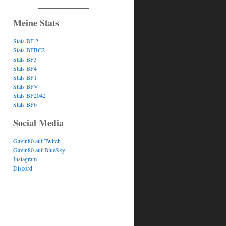
Meine Stats
Stats BF 2
Stats BFBC2
Stats BF3
Stats BF4
Stats BF1
Stats BFV
Stats BF2042
Stats BF6
Social Media
Gavin80 auf Twitch
Gavin80 auf BlueSky
Instagram
Discord