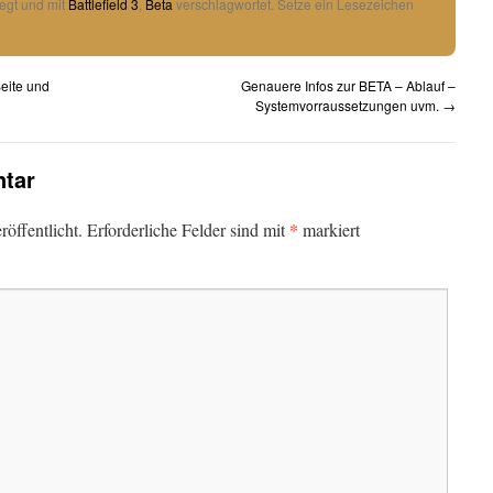
egt und mit
Battlefield 3
,
Beta
verschlagwortet. Setze ein Lesezeichen
eite und
Genauere Infos zur BETA – Ablauf –
Systemvorraussetzungen uvm.
→
tar
*
öffentlicht.
Erforderliche Felder sind mit
markiert