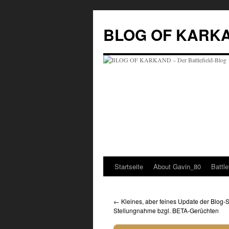
Zum
Inhalt
BLOG OF KARKAND
springen
Startseite
About Gavin_80
Battl
←
Kleines, aber feines Update der Blog-S
Stellungnahme bzgl. BETA-Gerüchten