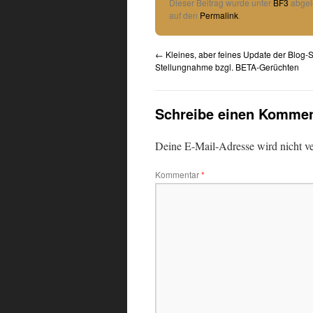
Link
Teilen
Dieser Beitrag wurde unter
BF3
abgel
auf den
Permalink
.
←
Kleines, aber feines Update der Blog-S
Stellungnahme bzgl. BETA-Gerüchten
Schreibe einen Kommen
Deine E-Mail-Adresse wird nicht ver
Kommentar
*