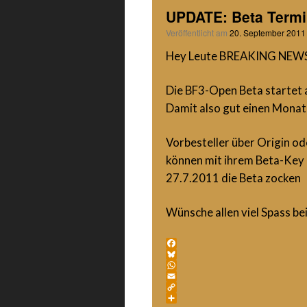
UPDATE: Beta Termin
Veröffentlicht am
20. September 2011
Hey Leute BREAKING NEWS
Die BF3-Open Beta startet 
Damit also gut einen Monat
Vorbesteller über Origin od
können mit ihrem Beta-Key 
27.7.2011 die Beta zocken
Wünsche allen viel Spass b
Facebook
Bluesky
WhatsApp
Email
Copy