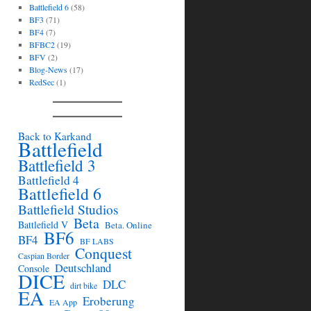
Battlefield 6
(58)
BF3
(71)
BF4
(7)
BFBC2
(19)
BFV
(2)
Blog-News
(17)
RedSec
(1)
Back to Karkand
Battlefield
Battlefield 3
Battlefield 4
Battlefield 6
Battlefield Studios
Beta
Battlefield V
Beta. Online
BF6
BF4
BF LABS
Conquest
Caspian Border
Deutschland
Console
DICE
DLC
dirt bike
EA
Eroberung
EA App