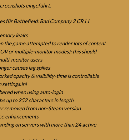
creenshots eingeführt.
es für Battlefield: Bad Company 2 CR11
emory leaks
n the game attempted to render lots of content
 FOV or multiple-monitor modes); this should
multi-monitor users
nger causes lag spikes
ed opacity & visibility-time is controllable
 settings.ini
bered when using auto-login
e up to 252 characters in length
 removed from non-Steam version
ce enhancements
nding on servers with more than 24 active