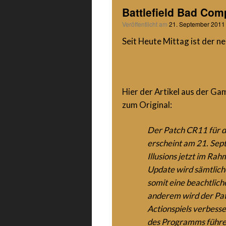
Battlefield Bad Com
Veröffentlicht am
21. September 2011
Seit Heute Mittag ist der 
Hier der Artikel aus der Ga
zum Original:
Der Patch CR11 für 
erscheint am 21. Sep
Illusions jetzt im Ra
Update wird sämtlich
somit eine beachtlic
anderem wird der Patc
Actionspiels verbess
des Programms führe