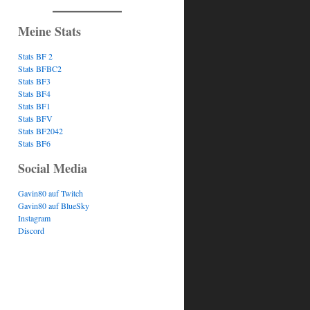
Meine Stats
Stats BF 2
Stats BFBC2
Stats BF3
Stats BF4
Stats BF1
Stats BFV
Stats BF2042
Stats BF6
Social Media
Gavin80 auf Twitch
Gavin80 auf BlueSky
Instagram
Discord