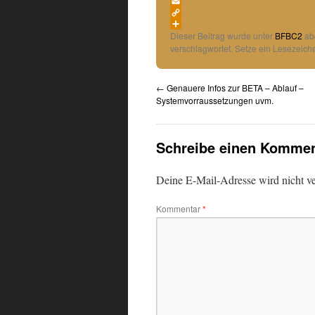
WhatsApp
Email
Copy
Link
Teilen
Dieser Beitrag wurde unter
BFBC2
ab
verschlagwortet. Setze ein Lesezeich
←
Genauere Infos zur BETA – Ablauf –
Systemvorraussetzungen uvm.
Schreibe einen Kommen
Deine E-Mail-Adresse wird nicht ver
Kommentar
*