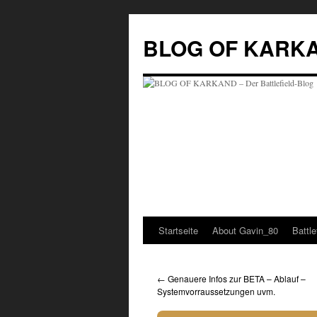
Zum
Inhalt
BLOG OF KARKAND
springen
Startseite
About Gavin_80
Battl
←
Genauere Infos zur BETA – Ablauf –
Systemvorraussetzungen uvm.