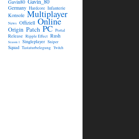
Gavin_80
Gavin80
Germany
Hardcore
Infanterie
Multiplayer
Konsole
Online
Offiziell
News
PC
Patch
Origin
Portal
Rush
Release
Ripple Effect
Singleplayer
Sniper
Season 1
Squad
Tastaturbelegung
Twitch