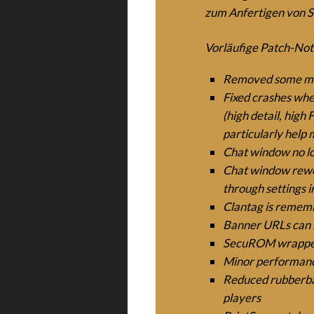
zum Anfertigen von S
Vorläufige Patch-Not
Removed some m
Fixed crashes whe
(high detail, high
particularly help 
Chat window no lo
Chat window rework
through settings in
Clantag is remem
Banner URLs can b
SecuROM wrapper
Minor performan
Reduced rubberba
players