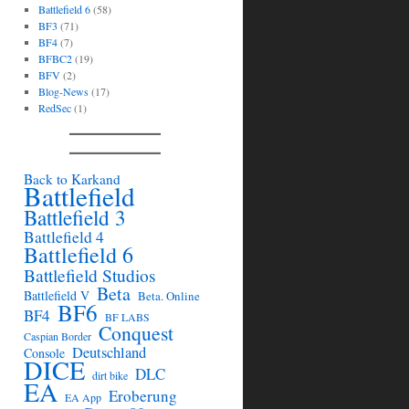
Battlefield 6
(58)
BF3
(71)
BF4
(7)
BFBC2
(19)
BFV
(2)
Blog-News
(17)
RedSec
(1)
Back to Karkand
Battlefield
Battlefield 3
Battlefield 4
Battlefield 6
Battlefield Studios
Beta
Battlefield V
Beta. Online
BF6
BF4
BF LABS
Conquest
Caspian Border
Deutschland
Console
DICE
DLC
dirt bike
EA
Eroberung
EA App