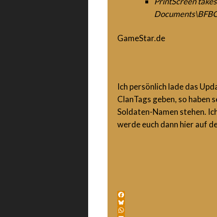
PrintScreen takes 
Documents\BFBC2
GameStar.de
Ich persönlich lade das Upd
ClanTags geben, so haben se
Soldaten-Namen stehen. Ich
werde euch dann hier auf d
Facebook
Bluesky