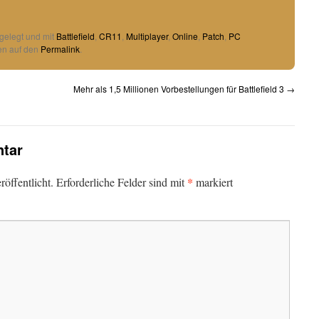
gelegt und mit
Battlefield
,
CR11
,
Multiplayer
,
Online
,
Patch
,
PC
en auf den
Permalink
.
Mehr als 1,5 Millionen Vorbestellungen für Battlefield 3
→
tar
*
öffentlicht.
Erforderliche Felder sind mit
markiert