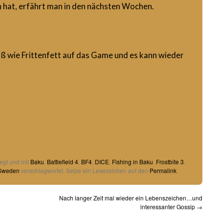
h hat, erfährt man in den nächsten Wochen.
eiß wie Frittenfett auf das Game und es kann wieder
egt und mit
Baku
,
Battlefield 4
,
BF4
,
DICE
,
Fishing in Baku
,
Frostbite 3
,
Sweden
verschlagwortet. Setze ein Lesezeichen auf den
Permalink
.
Nach langer Zeit mal wieder ein Lebenszeichen…und
interessanter Gossip
→