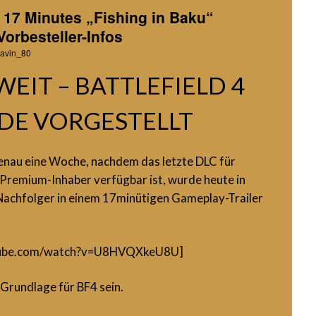
al 17 Minutes „Fishing in Baku“
orbesteller-Infos
avin_80
WEIT – BATTLEFIELD 4
E VORGESTELLT
enau eine Woche, nachdem das letzte DLC für
t-Premium-Inhaber verfügbar ist, wurde heute in
Nachfolger in einem 17minütigen Gameplay-Trailer
utube.com/watch?v=U8HVQXkeU8U]
 Grundlage für BF4 sein.