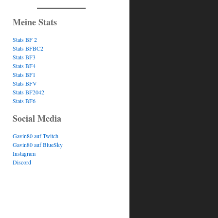
Meine Stats
Stats BF 2
Stats BFBC2
Stats BF3
Stats BF4
Stats BF1
Stats BFV
Stats BF2042
Stats BF6
Social Media
Gavin80 auf Twitch
Gavin80 auf BlueSky
Instagram
Discord