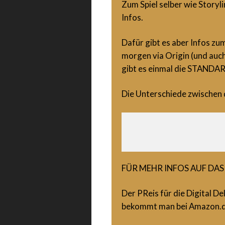
Zum Spiel selber wie Storyl
Infos.
Dafür gibt es aber Infos zum
morgen via Origin (und auch
gibt es einmal die STANDA
Die Unterschiede zwischen d
FÜR MEHR INFOS AUF DAS
Der PReis für die Digital De
bekommt man bei Amazon.d