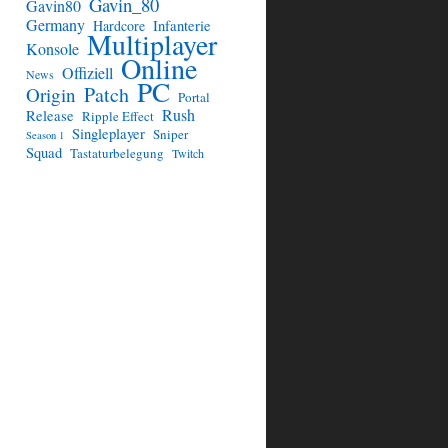
Gavin_80
Gavin80
Germany
Hardcore
Infanterie
Multiplayer
Konsole
Online
Offiziell
News
PC
Patch
Origin
Portal
Rush
Release
Ripple Effect
Singleplayer
Sniper
Season 1
Squad
Tastaturbelegung
Twitch