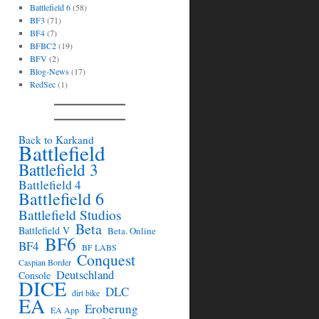
Battlefield 6
(58)
BF3
(71)
BF4
(7)
BFBC2
(19)
BFV
(2)
Blog-News
(17)
RedSec
(1)
Back to Karkand
Battlefield
Battlefield 3
Battlefield 4
Battlefield 6
Battlefield Studios
Beta
Battlefield V
Beta. Online
BF6
BF4
BF LABS
Conquest
Caspian Border
Deutschland
Console
DICE
DLC
dirt bike
EA
Eroberung
EA App