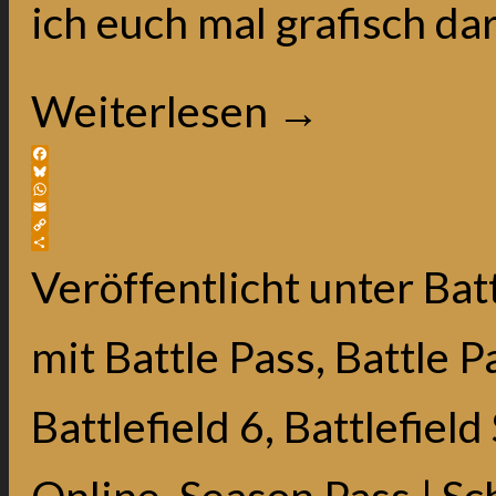
ich euch mal grafisch dar
Weiterlesen
→
Facebook
Bluesky
WhatsApp
Email
Copy
Link
Teilen
Veröffentlicht unter
Batt
mit
Battle Pass
,
Battle P
Battlefield 6
,
Battlefield
Online
,
Season Pass
|
Sc