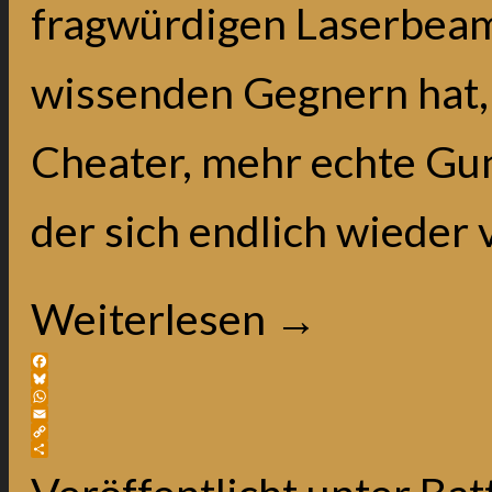
fragwürdigen Laserbea
wissenden Gegnern hat, 
Cheater, mehr echte Gun
der sich endlich wieder v
Weiterlesen
→
Facebook
Bluesky
WhatsApp
Email
Copy
Link
Teilen