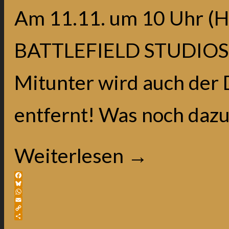
Am 11.11. um 10 Uhr (Ha
BATTLEFIELD STUDIOS d
Mitunter wird auch der
entfernt! Was noch dazu g
Weiterlesen
→
Facebook
Bluesky
WhatsApp
Email
Copy
Link
Teilen