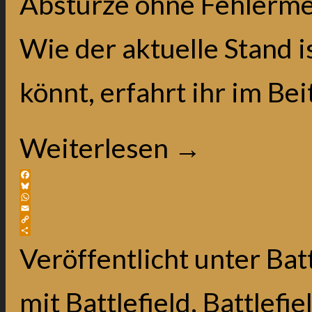
Abstürze ohne Fehlerme
Wie der aktuelle Stand i
könnt, erfahrt ihr im Bei
Weiterlesen
→
Facebook
Bluesky
WhatsApp
Email
Copy
Link
Teilen
Veröffentlicht unter
Batt
mit
Battlefield
,
Battlefie