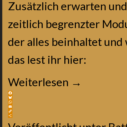
Zusätzlich erwarten und
zeitlich begrenzter Mod
der alles beinhaltet und
das lest ihr hier:
Weiterlesen
→
Facebook
Bluesky
WhatsApp
Email
Copy
Link
Teilen
Veröffentlicht unter
Batt