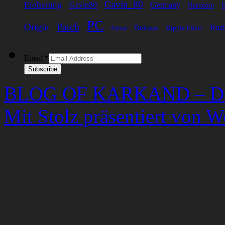
Gavin_80
Eroberung
Gavin80
Germany
I
Hardcore
PC
Patch
Origin
Rus
Release
Portal
Ripple Effect
Email
*
Subscribe
BLOG OF KARKAND – Der 
Mit Stolz präsentiert von W