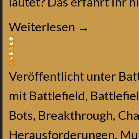
lautet? Das erfahrt ihr h
Weiterlesen
→
Facebook
Bluesky
WhatsApp
Email
Copy
Link
Teilen
Veröffentlicht unter
Batt
mit
Battlefield
,
Battlefie
Bots
,
Breakthrough
,
Cha
Herausforderungen
,
Mul