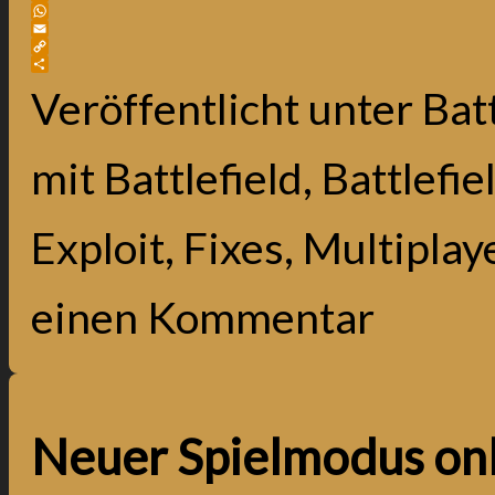
Bluesky
WhatsApp
Email
Copy
Link
Teilen
Veröffentlicht unter
Batt
mit
Battlefield
,
Battlefie
Exploit
,
Fixes
,
Multiplay
einen Kommentar
Neuer Spielmodus onl