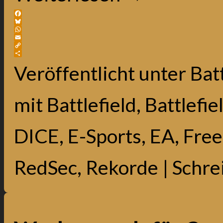
Facebook
Bluesky
WhatsApp
Email
Copy
Link
Teilen
Veröffentlicht unter
Batt
mit
Battlefield
,
Battlefie
DICE
,
E-Sports
,
EA
,
Free
RedSec
,
Rekorde
|
Schre