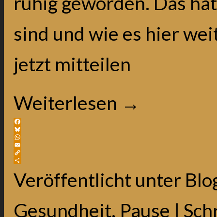
ruhig geworden. Das ha
sind und wie es hier wei
jetzt mitteilen
Weiterlesen
→
Facebook
Bluesky
WhatsApp
Email
Copy
Link
Teilen
Veröffentlicht unter
Blo
Gesundheit
,
Pause
|
Sch