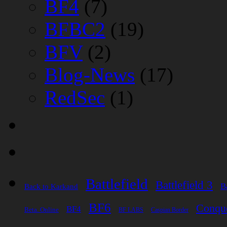
BF4
(7)
BFBC2
(19)
BFV
(2)
Blog-News
(17)
RedSec
(1)
Battlefield
Battlefield 3
B
Back to Karkand
BF6
Conqu
BF4
Beta. Online
BF LABS
Caspian Border