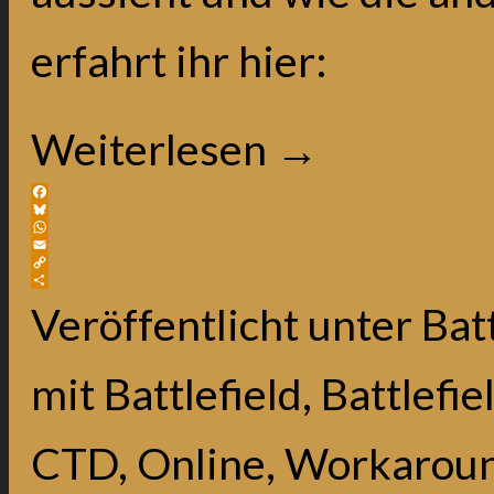
erfahrt ihr hier:
Weiterlesen
→
Facebook
Bluesky
WhatsApp
Email
Copy
Link
Teilen
Veröffentlicht unter
Batt
mit
Battlefield
,
Battlefie
CTD
,
Online
,
Workarou